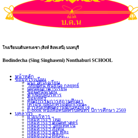
โรงเรียนบดินทรเดชา (สิงห์ สิงหเสนี) นนทบุรี
Bodindecha (Sing Singhaseni) Nonthaburi SCHOOL
หน้าหลัก
ข้อมูลโรงเรียน
ประวัติโรงเรียน
วิสัยทัศน์ พันธกิจ กลยุทธ์
แผนผังอาคารเรียน
ข้อมูลนักเรียน
ทำเนียบผู้บริหาร
ข้อมูลครู
คณะกรรมการสถานศึกษา
เครือข่ายผู้ปกครองนักเรียน
สารสนเทศผลงานที่ภาคภูมิใจ
E-book หนังสือคนดีศรีบดินทร ปีการศึกษา 2569
บุคลากร
ฝ่ายบริหาร
กลุ่มสาระฯ ไทย
กลุ่มสาระฯ คณิตศาสตร์
กลุ่มสาระฯ วิทย์เทคโน
กลุ่มสาระฯ สังคม
กลุ่มสาระฯ สุข พละ
กลุ่มสาระฯ ศิลปะ
กลุ่มสาระฯ การงาน