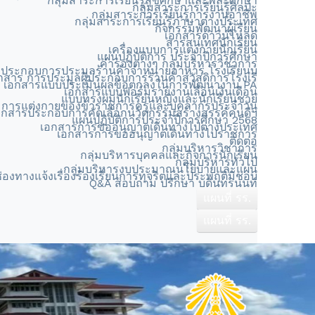
กลุ่มสาระการเรียนรู้สุขศึกษาและพละศึกษา
กลุ่มสาระการเรียนรู้ศิลปะ
กลุ่มสาระการเรียนรู้การงานอาชีพ
กลุ่มสาระการเรียนรู้ภาษาต่างประเทศ
กิจกรรมพัฒนาผู้เรียน
เอกสารดาวน์โหลด
สารสนเทศนักเรียน
เครื่องแบบการแต่งกายนักเรียน
แผนปฏิบัติการ ประจำปีการศึกษา
คำรองต่างๆ กลุ่มบริหารวิชาการ
ประกอบการประมูลร้านค้าจำหน่ายอาหาร โรงเรียนบ
กสาร การประมูลผู้ประกอบการร้านค้าสวัสดิการโรงเรี
เอกสารแบบประเมินผลข้อตกลงในการพัฒนางาน PA
เอกสารแบบฟอร์มรายงานเลื่อนเงินเดือน
แบบทรงผมนักเรียนหญิงและนักเรียนชาย
การแต่งกายของข้าราชการครูและบุคลากรประจำวัน
อกสารประกอบการคัดเลือกนวัตกรรมสร้างสรรค์คนดีฯ
แผนปฏิบัติการประจำปีการศึกษา 2568
เอกสารการขออนุญาตเดินทางไปต่างประเทศ
เอกสารการขออนุญาตเดินทางไปราชการ
ติดต่อ
กลุ่มบริหารวิชาการ
กลุ่มบริหารบุคคลและกิจการนักเรียน
กลุ่มบริหารทั่วไป
กลุ่มบริหารงบประมาณนโยบายและแผน
่องทางแจ้งเรื่องร้องเรียนการทุจริตและประพฤติมิชอบ
Q&A สอบถาม ปรึกษา บดินทรนนท์
แผนที่ รร.
แผนที่ รร.