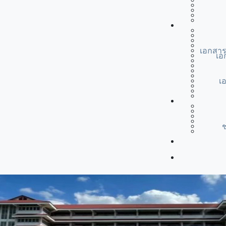
เอกสาร
เอ
เ
ช