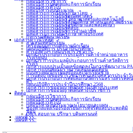
กลุ่มบริหารวิชาการ
กลุ่มบริหารบุคคลและกิจการนักเรียน
กลุ่มบริหารทั่วไป
กลุ่มบริหารงบประมาณ
กลุ่มสาระการเรียนรู้ภาษาไทย
กลุ่มสาระการเรียนรู้คณิตศาสตร์
กลุ่มสาระการเรียนรู้วิทยาศาสตร์และเทคโนโลยี
กลุ่มสาระการเรียนรู้สังคมศึกษาศาสนาและวัฒธรรม
กลุ่มสาระการเรียนรู้สุขศึกษาและพละศึกษา
กลุ่มสาระการเรียนรู้ศิลปะ
กลุ่มสาระการเรียนรู้การงานอาชีพ
กลุ่มสาระการเรียนรู้ภาษาต่างประเทศ
กิจกรรมพัฒนาผู้เรียน
เอกสารดาวน์โหลด
สารสนเทศนักเรียน
เครื่องแบบการแต่งกายนักเรียน
แผนปฏิบัติการ ประจำปีการศึกษา
คำรองต่างๆ กลุ่มบริหารวิชาการ
เอกสารประกอบการประมูลร้านค้าจำหน่ายอาหาร
โรงเรียนบ
เอกสาร การประมูลผู้ประกอบการร้านค้าสวัสดิการ
โรงเรี
เอกสารแบบประเมินผลข้อตกลงในการพัฒนางาน PA
เอกสารแบบฟอร์มรายงานเลื่อนเงินเดือน
แบบทรงผมนักเรียนหญิงและนักเรียนชาย
การแต่งกายของข้าราชการครูและบุคลากรประจำวั
เอกสารประกอบการคัดเลือกนวัตกรรมสร้างสรรค์ค
ดีฯ
แผนปฏิบัติการประจำปีการศึกษา 2568
เอกสารการขออนุญาตเดินทางไปต่างประเทศ
เอกสารการขออนุญาตเดินทางไปราชการ
ติดต่อ
กลุ่มบริหารวิชาการ
กลุ่มบริหารบุคคลและกิจการนักเรียน
กลุ่มบริหารทั่วไป
กลุ่มบริหารงบประมาณนโยบายและแผน
ช่องทางแจ้งเรื่องร้องเรียนการทุจริตและประพฤติมิ
ชอบ
Q&A สอบถาม ปรึกษา บดินทรนนท์
แผนที่ รร.
แผนที่ รร.