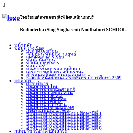
โรงเรียนบดินทรเดชา (สิงห์ สิงหเสนี) นนทบุรี
Bodindecha (Sing Singhaseni) Nonthaburi SCHOOL
หน้าหลัก
ข้อมูลโรงเรียน
ประวัติโรงเรียน
วิสัยทัศน์ พันธกิจ กลยุทธ์
แผนผังอาคารเรียน
ข้อมูลนักเรียน
ทำเนียบผู้บริหาร
ข้อมูลครู
คณะกรรมการสถานศึกษา
เครือข่ายผู้ปกครองนักเรียน
สารสนเทศผลงานที่ภาคภูมิใจ
E-book หนังสือคนดีศรีบดินทร ปีการศึกษา 2569
บุคลากร
ฝ่ายบริหาร
กลุ่มสาระฯ ไทย
กลุ่มสาระฯ คณิตศาสตร์
กลุ่มสาระฯ วิทย์เทคโน
กลุ่มสาระฯ สังคม
กลุ่มสาระฯ สุข พละ
กลุ่มสาระฯ ศิลปะ
กลุ่มสาระฯ การงาน
กลุ่มสาระฯ ต่างประเทศ
กิจกรรมพัฒนาผู้เรียน
ครูที่ปรึกษาระดับชั้นมัธยมศึกษาปีที่ 1
ครูที่ปรึกษาระดับชั้นมัธยมศึกษาปีที่ 2
ครูที่ปรึกษาระดับชั้นมัธยมศึกษาปีที่ 3
ครูที่ปรึกษาระดับชั้นมัธยมศึกษาปีที่ 4
ครูที่ปรึกษาระดับชั้นมัธยมศึกษาปีที่ 5
ครูที่ปรึกษาระดับชั้นมัธยมศึกษาปีที่ 6
กลุ่มบริหารงาน/กลุ่มสาระ