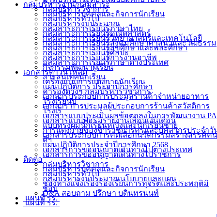
กลุ่มบริหารงาน/กลุ่มสาระ
กลุ่มบริหารวิชาการ
กลุ่มบริหารบุคคลและกิจการนักเรียน
กลุ่มบริหารทั่วไป
กลุ่มบริหารงบประมาณ
กลุ่มสาระการเรียนรู้ภาษาไทย
กลุ่มสาระการเรียนรู้คณิตศาสตร์
กลุ่มสาระการเรียนรู้วิทยาศาสตร์และเทคโนโลยี
กลุ่มสาระการเรียนรู้สังคมศึกษาศาสนาและวัฒธรรม
กลุ่มสาระการเรียนรู้สุขศึกษาและพละศึกษา
กลุ่มสาระการเรียนรู้ศิลปะ
กลุ่มสาระการเรียนรู้การงานอาชีพ
กลุ่มสาระการเรียนรู้ภาษาต่างประเทศ
กิจกรรมพัฒนาผู้เรียน
เอกสารดาวน์โหลด
สารสนเทศนักเรียน
เครื่องแบบการแต่งกายนักเรียน
แผนปฏิบัติการ ประจำปีการศึกษา
คำรองต่างๆ กลุ่มบริหารวิชาการ
เอกสารประกอบการประมูลร้านค้าจำหน่ายอาหาร
โรงเรียนบ
เอกสาร การประมูลผู้ประกอบการร้านค้าสวัสดิการ
โรงเรี
เอกสารแบบประเมินผลข้อตกลงในการพัฒนางาน PA
เอกสารแบบฟอร์มรายงานเลื่อนเงินเดือน
แบบทรงผมนักเรียนหญิงและนักเรียนชาย
การแต่งกายของข้าราชการครูและบุคลากรประจำวั
เอกสารประกอบการคัดเลือกนวัตกรรมสร้างสรรค์ค
ดีฯ
แผนปฏิบัติการประจำปีการศึกษา 2568
เอกสารการขออนุญาตเดินทางไปต่างประเทศ
เอกสารการขออนุญาตเดินทางไปราชการ
ติดต่อ
กลุ่มบริหารวิชาการ
กลุ่มบริหารบุคคลและกิจการนักเรียน
กลุ่มบริหารทั่วไป
กลุ่มบริหารงบประมาณนโยบายและแผน
ช่องทางแจ้งเรื่องร้องเรียนการทุจริตและประพฤติมิ
ชอบ
Q&A สอบถาม ปรึกษา บดินทรนนท์
แผนที่ รร.
แผนที่ รร.