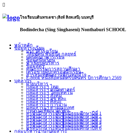
โรงเรียนบดินทรเดชา (สิงห์ สิงหเสนี) นนทบุรี
Bodindecha (Sing Singhaseni) Nonthaburi SCHOOL
หน้าหลัก
ข้อมูลโรงเรียน
ประวัติโรงเรียน
วิสัยทัศน์ พันธกิจ กลยุทธ์
แผนผังอาคารเรียน
ข้อมูลนักเรียน
ทำเนียบผู้บริหาร
ข้อมูลครู
คณะกรรมการสถานศึกษา
เครือข่ายผู้ปกครองนักเรียน
สารสนเทศผลงานที่ภาคภูมิใจ
E-book หนังสือคนดีศรีบดินทร ปีการศึกษา 2569
บุคลากร
ฝ่ายบริหาร
กลุ่มสาระฯ ไทย
กลุ่มสาระฯ คณิตศาสตร์
กลุ่มสาระฯ วิทย์เทคโน
กลุ่มสาระฯ สังคม
กลุ่มสาระฯ สุข พละ
กลุ่มสาระฯ ศิลปะ
กลุ่มสาระฯ การงาน
กลุ่มสาระฯ ต่างประเทศ
กิจกรรมพัฒนาผู้เรียน
ครูที่ปรึกษาระดับชั้นมัธยมศึกษาปีที่ 1
ครูที่ปรึกษาระดับชั้นมัธยมศึกษาปีที่ 2
ครูที่ปรึกษาระดับชั้นมัธยมศึกษาปีที่ 3
ครูที่ปรึกษาระดับชั้นมัธยมศึกษาปีที่ 4
ครูที่ปรึกษาระดับชั้นมัธยมศึกษาปีที่ 5
ครูที่ปรึกษาระดับชั้นมัธยมศึกษาปีที่ 6
กลุ่มบริหารงาน/กลุ่มสาระ