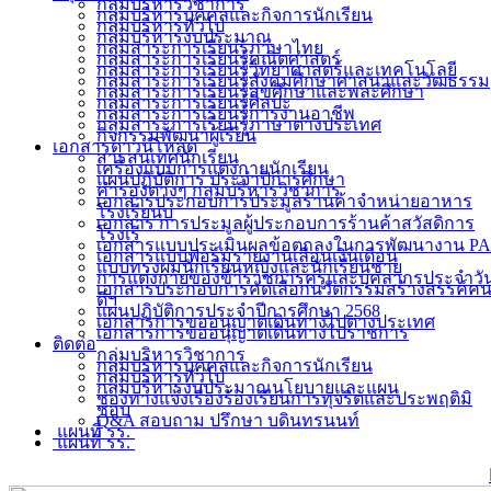
กลุ่มบริหารวิชาการ
กลุ่มบริหารบุคคลและกิจการนักเรียน
กลุ่มบริหารทั่วไป
กลุ่มบริหารงบประมาณ
กลุ่มสาระการเรียนรู้ภาษาไทย
กลุ่มสาระการเรียนรู้คณิตศาสตร์
กลุ่มสาระการเรียนรู้วิทยาศาสตร์และเทคโนโลยี
กลุ่มสาระการเรียนรู้สังคมศึกษาศาสนาและวัฒธรรม
กลุ่มสาระการเรียนรู้สุขศึกษาและพละศึกษา
กลุ่มสาระการเรียนรู้ศิลปะ
กลุ่มสาระการเรียนรู้การงานอาชีพ
กลุ่มสาระการเรียนรู้ภาษาต่างประเทศ
กิจกรรมพัฒนาผู้เรียน
เอกสารดาวน์โหลด
สารสนเทศนักเรียน
เครื่องแบบการแต่งกายนักเรียน
แผนปฏิบัติการ ประจำปีการศึกษา
คำรองต่างๆ กลุ่มบริหารวิชาการ
เอกสารประกอบการประมูลร้านค้าจำหน่ายอาหาร
โรงเรียนบ
เอกสาร การประมูลผู้ประกอบการร้านค้าสวัสดิการ
โรงเรี
เอกสารแบบประเมินผลข้อตกลงในการพัฒนางาน PA
เอกสารแบบฟอร์มรายงานเลื่อนเงินเดือน
แบบทรงผมนักเรียนหญิงและนักเรียนชาย
การแต่งกายของข้าราชการครูและบุคลากรประจำวั
เอกสารประกอบการคัดเลือกนวัตกรรมสร้างสรรค์ค
ดีฯ
แผนปฏิบัติการประจำปีการศึกษา 2568
เอกสารการขออนุญาตเดินทางไปต่างประเทศ
เอกสารการขออนุญาตเดินทางไปราชการ
ติดต่อ
กลุ่มบริหารวิชาการ
กลุ่มบริหารบุคคลและกิจการนักเรียน
กลุ่มบริหารทั่วไป
กลุ่มบริหารงบประมาณนโยบายและแผน
ช่องทางแจ้งเรื่องร้องเรียนการทุจริตและประพฤติมิ
ชอบ
Q&A สอบถาม ปรึกษา บดินทรนนท์
แผนที่ รร.
แผนที่ รร.