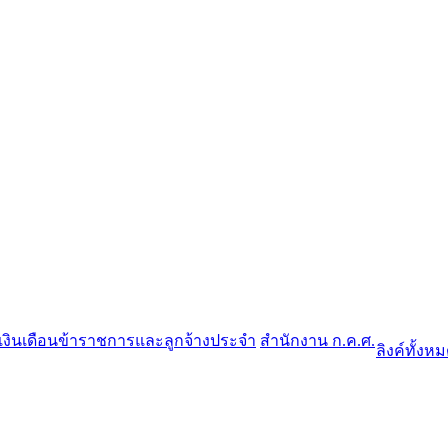
งินเดือนข้าราชการและลูกจ้างประจำ
สำนักงาน ก.ค.ศ.
ลิงค์ทั้งห