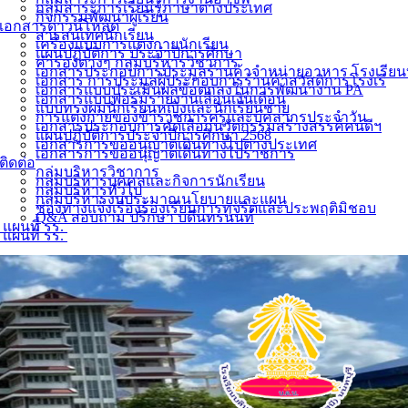
กลุ่มสาระการเรียนรู้ภาษาต่างประเทศ
กิจกรรมพัฒนาผู้เรียน
เอกสารดาวน์โหลด
สารสนเทศนักเรียน
เครื่องแบบการแต่งกายนักเรียน
แผนปฏิบัติการ ประจำปีการศึกษา
คำรองต่างๆ กลุ่มบริหารวิชาการ
เอกสารประกอบการประมูลร้านค้าจำหน่ายอาหาร โรงเรียน
เอกสาร การประมูลผู้ประกอบการร้านค้าสวัสดิการโรงเรี
เอกสารแบบประเมินผลข้อตกลงในการพัฒนางาน PA
เอกสารแบบฟอร์มรายงานเลื่อนเงินเดือน
แบบทรงผมนักเรียนหญิงและนักเรียนชาย
การแต่งกายของข้าราชการครูและบุคลากรประจำวัน
เอกสารประกอบการคัดเลือกนวัตกรรมสร้างสรรค์คนดีฯ
แผนปฏิบัติการประจำปีการศึกษา 2568
เอกสารการขออนุญาตเดินทางไปต่างประเทศ
เอกสารการขออนุญาตเดินทางไปราชการ
ติดต่อ
กลุ่มบริหารวิชาการ
กลุ่มบริหารบุคคลและกิจการนักเรียน
กลุ่มบริหารทั่วไป
กลุ่มบริหารงบประมาณนโยบายและแผน
ช่องทางแจ้งเรื่องร้องเรียนการทุจริตและประพฤติมิชอบ
Q&A สอบถาม ปรึกษา บดินทรนนท์
แผนที่ รร.
แผนที่ รร.