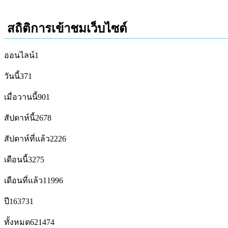
สถิติการเข้าชมเว็บไซต์
ออนไลน์
1
วันนี้
371
เมื่อวานนี้
901
สัปดาห์นี้
2678
สัปดาห์ที่แล้ว
2226
เดือนนี้
3275
เดือนที่แล้ว
11996
ปี
163731
ทั้งหมด
621474