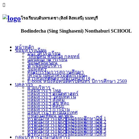
โรงเรียนบดินทรเดชา (สิงห์ สิงหเสนี) นนทบุรี
Bodindecha (Sing Singhaseni) Nonthaburi SCHOOL
หน้าหลัก
ข้อมูลโรงเรียน
ประวัติโรงเรียน
วิสัยทัศน์ พันธกิจ กลยุทธ์
แผนผังอาคารเรียน
ข้อมูลนักเรียน
ทำเนียบผู้บริหาร
ข้อมูลครู
คณะกรรมการสถานศึกษา
เครือข่ายผู้ปกครองนักเรียน
สารสนเทศผลงานที่ภาคภูมิใจ
E-book หนังสือคนดีศรีบดินทร ปีการศึกษา 2569
บุคลากร
ฝ่ายบริหาร
กลุ่มสาระฯ ไทย
กลุ่มสาระฯ คณิตศาสตร์
กลุ่มสาระฯ วิทย์เทคโน
กลุ่มสาระฯ สังคม
กลุ่มสาระฯ สุข พละ
กลุ่มสาระฯ ศิลปะ
กลุ่มสาระฯ การงาน
กลุ่มสาระฯ ต่างประเทศ
กิจกรรมพัฒนาผู้เรียน
ครูที่ปรึกษาระดับชั้นมัธยมศึกษาปีที่ 1
ครูที่ปรึกษาระดับชั้นมัธยมศึกษาปีที่ 2
ครูที่ปรึกษาระดับชั้นมัธยมศึกษาปีที่ 3
ครูที่ปรึกษาระดับชั้นมัธยมศึกษาปีที่ 4
ครูที่ปรึกษาระดับชั้นมัธยมศึกษาปีที่ 5
ครูที่ปรึกษาระดับชั้นมัธยมศึกษาปีที่ 6
กลุ่มบริหารงาน/กลุ่มสาระ