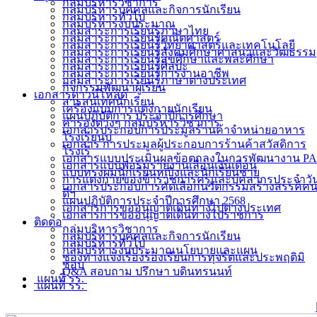
กลุ่มบริหารวิชาการ
กลุ่มบริหารบุคคลและกิจการนักเรียน
กลุ่มบริหารทั่วไป
กลุ่มบริหารงบประมาณ
กลุ่มสาระการเรียนรู้ภาษาไทย
กลุ่มสาระการเรียนรู้คณิตศาสตร์
กลุ่มสาระการเรียนรู้วิทยาศาสตร์และเทคโนโลยี
กลุ่มสาระการเรียนรู้สังคมศึกษาศาสนาและวัฒธรรม
กลุ่มสาระการเรียนรู้สุขศึกษาและพละศึกษา
กลุ่มสาระการเรียนรู้ศิลปะ
กลุ่มสาระการเรียนรู้การงานอาชีพ
กลุ่มสาระการเรียนรู้ภาษาต่างประเทศ
กิจกรรมพัฒนาผู้เรียน
เอกสารดาวน์โหลด
สารสนเทศนักเรียน
เครื่องแบบการแต่งกายนักเรียน
แผนปฏิบัติการ ประจำปีการศึกษา
คำรองต่างๆ กลุ่มบริหารวิชาการ
เอกสารประกอบการประมูลร้านค้าจำหน่ายอาหาร
โรงเรียนบ
เอกสาร การประมูลผู้ประกอบการร้านค้าสวัสดิการ
โรงเรี
เอกสารแบบประเมินผลข้อตกลงในการพัฒนางาน PA
เอกสารแบบฟอร์มรายงานเลื่อนเงินเดือน
แบบทรงผมนักเรียนหญิงและนักเรียนชาย
การแต่งกายของข้าราชการครูและบุคลากรประจำวั
เอกสารประกอบการคัดเลือกนวัตกรรมสร้างสรรค์ค
ดีฯ
แผนปฏิบัติการประจำปีการศึกษา 2568
เอกสารการขออนุญาตเดินทางไปต่างประเทศ
เอกสารการขออนุญาตเดินทางไปราชการ
ติดต่อ
กลุ่มบริหารวิชาการ
กลุ่มบริหารบุคคลและกิจการนักเรียน
กลุ่มบริหารทั่วไป
กลุ่มบริหารงบประมาณนโยบายและแผน
ช่องทางแจ้งเรื่องร้องเรียนการทุจริตและประพฤติมิ
ชอบ
Q&A สอบถาม ปรึกษา บดินทรนนท์
แผนที่ รร.
แผนที่ รร.