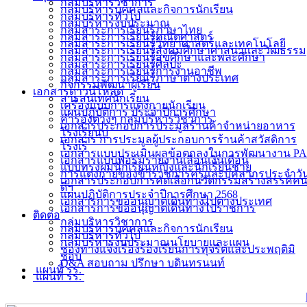
กลุ่มบริหารวิชาการ
กลุ่มบริหารบุคคลและกิจการนักเรียน
กลุ่มบริหารทั่วไป
กลุ่มบริหารงบประมาณ
กลุ่มสาระการเรียนรู้ภาษาไทย
กลุ่มสาระการเรียนรู้คณิตศาสตร์
กลุ่มสาระการเรียนรู้วิทยาศาสตร์และเทคโนโลยี
กลุ่มสาระการเรียนรู้สังคมศึกษาศาสนาและวัฒธรรม
กลุ่มสาระการเรียนรู้สุขศึกษาและพละศึกษา
กลุ่มสาระการเรียนรู้ศิลปะ
กลุ่มสาระการเรียนรู้การงานอาชีพ
กลุ่มสาระการเรียนรู้ภาษาต่างประเทศ
กิจกรรมพัฒนาผู้เรียน
เอกสารดาวน์โหลด
สารสนเทศนักเรียน
เครื่องแบบการแต่งกายนักเรียน
แผนปฏิบัติการ ประจำปีการศึกษา
คำรองต่างๆ กลุ่มบริหารวิชาการ
เอกสารประกอบการประมูลร้านค้าจำหน่ายอาหาร
โรงเรียนบ
เอกสาร การประมูลผู้ประกอบการร้านค้าสวัสดิการ
โรงเรี
เอกสารแบบประเมินผลข้อตกลงในการพัฒนางาน PA
เอกสารแบบฟอร์มรายงานเลื่อนเงินเดือน
แบบทรงผมนักเรียนหญิงและนักเรียนชาย
การแต่งกายของข้าราชการครูและบุคลากรประจำวั
เอกสารประกอบการคัดเลือกนวัตกรรมสร้างสรรค์ค
ดีฯ
แผนปฏิบัติการประจำปีการศึกษา 2568
เอกสารการขออนุญาตเดินทางไปต่างประเทศ
เอกสารการขออนุญาตเดินทางไปราชการ
ติดต่อ
กลุ่มบริหารวิชาการ
กลุ่มบริหารบุคคลและกิจการนักเรียน
กลุ่มบริหารทั่วไป
กลุ่มบริหารงบประมาณนโยบายและแผน
ช่องทางแจ้งเรื่องร้องเรียนการทุจริตและประพฤติมิ
ชอบ
Q&A สอบถาม ปรึกษา บดินทรนนท์
แผนที่ รร.
แผนที่ รร.