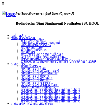
โรงเรียนบดินทรเดชา (สิงห์ สิงหเสนี) นนทบุรี
Bodindecha (Sing Singhaseni) Nonthaburi SCHOOL
หน้าหลัก
ข้อมูลโรงเรียน
ประวัติโรงเรียน
วิสัยทัศน์ พันธกิจ กลยุทธ์
แผนผังอาคารเรียน
ข้อมูลนักเรียน
ทำเนียบผู้บริหาร
ข้อมูลครู
คณะกรรมการสถานศึกษา
เครือข่ายผู้ปกครองนักเรียน
สารสนเทศผลงานที่ภาคภูมิใจ
E-book หนังสือคนดีศรีบดินทร ปีการศึกษา 2569
บุคลากร
ฝ่ายบริหาร
กลุ่มสาระฯ ไทย
กลุ่มสาระฯ คณิตศาสตร์
กลุ่มสาระฯ วิทย์เทคโน
กลุ่มสาระฯ สังคม
กลุ่มสาระฯ สุข พละ
กลุ่มสาระฯ ศิลปะ
กลุ่มสาระฯ การงาน
กลุ่มสาระฯ ต่างประเทศ
กิจกรรมพัฒนาผู้เรียน
ครูที่ปรึกษาระดับชั้นมัธยมศึกษาปีที่ 1
ครูที่ปรึกษาระดับชั้นมัธยมศึกษาปีที่ 2
ครูที่ปรึกษาระดับชั้นมัธยมศึกษาปีที่ 3
ครูที่ปรึกษาระดับชั้นมัธยมศึกษาปีที่ 4
ครูที่ปรึกษาระดับชั้นมัธยมศึกษาปีที่ 5
ครูที่ปรึกษาระดับชั้นมัธยมศึกษาปีที่ 6
กลุ่มบริหารงาน/กลุ่มสาระ