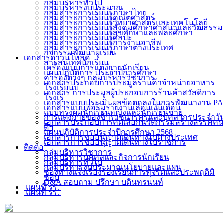
กลุ่มบริหารทั่วไป
กลุ่มบริหารงบประมาณ
กลุ่มสาระการเรียนรู้ภาษาไทย
กลุ่มสาระการเรียนรู้คณิตศาสตร์
กลุ่มสาระการเรียนรู้วิทยาศาสตร์และเทคโนโลยี
กลุ่มสาระการเรียนรู้สังคมศึกษาศาสนาและวัฒธรรม
กลุ่มสาระการเรียนรู้สุขศึกษาและพละศึกษา
กลุ่มสาระการเรียนรู้ศิลปะ
กลุ่มสาระการเรียนรู้การงานอาชีพ
กลุ่มสาระการเรียนรู้ภาษาต่างประเทศ
กิจกรรมพัฒนาผู้เรียน
เอกสารดาวน์โหลด
สารสนเทศนักเรียน
เครื่องแบบการแต่งกายนักเรียน
แผนปฏิบัติการ ประจำปีการศึกษา
คำรองต่างๆ กลุ่มบริหารวิชาการ
เอกสารประกอบการประมูลร้านค้าจำหน่ายอาหาร
โรงเรียนบ
เอกสาร การประมูลผู้ประกอบการร้านค้าสวัสดิการ
โรงเรี
เอกสารแบบประเมินผลข้อตกลงในการพัฒนางาน PA
เอกสารแบบฟอร์มรายงานเลื่อนเงินเดือน
แบบทรงผมนักเรียนหญิงและนักเรียนชาย
การแต่งกายของข้าราชการครูและบุคลากรประจำวั
เอกสารประกอบการคัดเลือกนวัตกรรมสร้างสรรค์ค
ดีฯ
แผนปฏิบัติการประจำปีการศึกษา 2568
เอกสารการขออนุญาตเดินทางไปต่างประเทศ
เอกสารการขออนุญาตเดินทางไปราชการ
ติดต่อ
กลุ่มบริหารวิชาการ
กลุ่มบริหารบุคคลและกิจการนักเรียน
กลุ่มบริหารทั่วไป
กลุ่มบริหารงบประมาณนโยบายและแผน
ช่องทางแจ้งเรื่องร้องเรียนการทุจริตและประพฤติมิ
ชอบ
Q&A สอบถาม ปรึกษา บดินทรนนท์
แผนที่ รร.
แผนที่ รร.