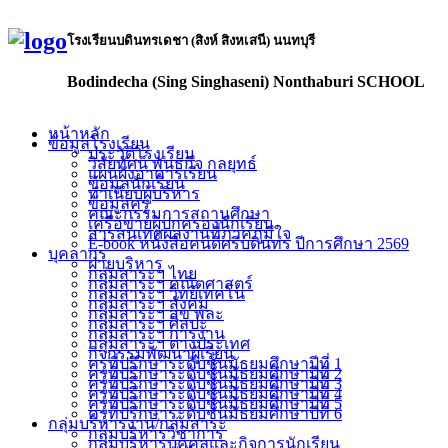
โรงเรียนบดินทรเดชา (สิงห์ สิงหเสนี) นนทบุรี
Bodindecha (Sing Singhaseni) Nonthaburi SCHOOL
หน้าหลัก
ข้อมูลโรงเรียน
ประวัติโรงเรียน
วิสัยทัศน์ พันธกิจ กลยุทธ์
แผนผังอาคารเรียน
ข้อมูลนักเรียน
ทำเนียบผู้บริหาร
ข้อมูลครู
คณะกรรมการสถานศึกษา
เครือข่ายผู้ปกครองนักเรียน
สารสนเทศผลงานที่ภาคภูมิใจ
E-book หนังสือคนดีศรีบดินทร ปีการศึกษา 2569
บุคลากร
ฝ่ายบริหาร
กลุ่มสาระฯ ไทย
กลุ่มสาระฯ คณิตศาสตร์
กลุ่มสาระฯ วิทย์เทคโน
กลุ่มสาระฯ สังคม
กลุ่มสาระฯ สุข พละ
กลุ่มสาระฯ ศิลปะ
กลุ่มสาระฯ การงาน
กลุ่มสาระฯ ต่างประเทศ
กิจกรรมพัฒนาผู้เรียน
ครูที่ปรึกษาระดับชั้นมัธยมศึกษาปีที่ 1
ครูที่ปรึกษาระดับชั้นมัธยมศึกษาปีที่ 2
ครูที่ปรึกษาระดับชั้นมัธยมศึกษาปีที่ 3
ครูที่ปรึกษาระดับชั้นมัธยมศึกษาปีที่ 4
ครูที่ปรึกษาระดับชั้นมัธยมศึกษาปีที่ 5
ครูที่ปรึกษาระดับชั้นมัธยมศึกษาปีที่ 6
กลุ่มบริหารงาน/กลุ่มสาระ
กลุ่มบริหารวิชาการ
กลุ่มบริหารบุคคลและกิจการนักเรียน