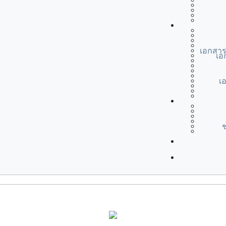
เอกสาร
เอ
เ
ช