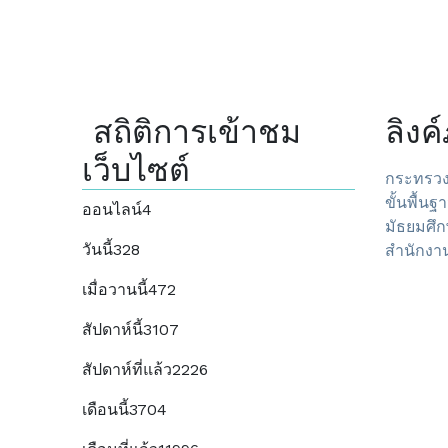
สถิติการเข้าชม
ลิง
เว็บไซต์
กระทรวง
ขั้นพื้นฐ
ออนไลน์
4
มัธยมศึก
วันนี้
328
สำนักงาน
เมื่อวานนี้
472
สัปดาห์นี้
3107
สัปดาห์ที่แล้ว
2226
เดือนนี้
3704