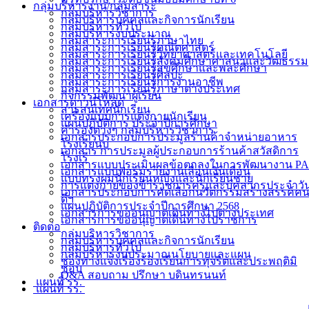
กลุ่มบริหารงาน/กลุ่มสาระ
กลุ่มบริหารวิชาการ
กลุ่มบริหารบุคคลและกิจการนักเรียน
กลุ่มบริหารทั่วไป
กลุ่มบริหารงบประมาณ
กลุ่มสาระการเรียนรู้ภาษาไทย
กลุ่มสาระการเรียนรู้คณิตศาสตร์
กลุ่มสาระการเรียนรู้วิทยาศาสตร์และเทคโนโลยี
กลุ่มสาระการเรียนรู้สังคมศึกษาศาสนาและวัฒธรรม
กลุ่มสาระการเรียนรู้สุขศึกษาและพละศึกษา
กลุ่มสาระการเรียนรู้ศิลปะ
กลุ่มสาระการเรียนรู้การงานอาชีพ
กลุ่มสาระการเรียนรู้ภาษาต่างประเทศ
กิจกรรมพัฒนาผู้เรียน
เอกสารดาวน์โหลด
สารสนเทศนักเรียน
เครื่องแบบการแต่งกายนักเรียน
แผนปฏิบัติการ ประจำปีการศึกษา
คำรองต่างๆ กลุ่มบริหารวิชาการ
เอกสารประกอบการประมูลร้านค้าจำหน่ายอาหาร
โรงเรียนบ
เอกสาร การประมูลผู้ประกอบการร้านค้าสวัสดิการ
โรงเรี
เอกสารแบบประเมินผลข้อตกลงในการพัฒนางาน PA
เอกสารแบบฟอร์มรายงานเลื่อนเงินเดือน
แบบทรงผมนักเรียนหญิงและนักเรียนชาย
การแต่งกายของข้าราชการครูและบุคลากรประจำวั
เอกสารประกอบการคัดเลือกนวัตกรรมสร้างสรรค์ค
ดีฯ
แผนปฏิบัติการประจำปีการศึกษา 2568
เอกสารการขออนุญาตเดินทางไปต่างประเทศ
เอกสารการขออนุญาตเดินทางไปราชการ
ติดต่อ
กลุ่มบริหารวิชาการ
กลุ่มบริหารบุคคลและกิจการนักเรียน
กลุ่มบริหารทั่วไป
กลุ่มบริหารงบประมาณนโยบายและแผน
ช่องทางแจ้งเรื่องร้องเรียนการทุจริตและประพฤติมิ
ชอบ
Q&A สอบถาม ปรึกษา บดินทรนนท์
แผนที่ รร.
แผนที่ รร.