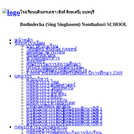
โรงเรียนบดินทรเดชา (สิงห์ สิงหเสนี) นนทบุรี
Bodindecha (Sing Singhaseni) Nonthaburi SCHOOL
หน้าหลัก
ข้อมูลโรงเรียน
ประวัติโรงเรียน
วิสัยทัศน์ พันธกิจ กลยุทธ์
แผนผังอาคารเรียน
ข้อมูลนักเรียน
ทำเนียบผู้บริหาร
ข้อมูลครู
คณะกรรมการสถานศึกษา
เครือข่ายผู้ปกครองนักเรียน
สารสนเทศผลงานที่ภาคภูมิใจ
E-book หนังสือคนดีศรีบดินทร ปีการศึกษา 2569
บุคลากร
ฝ่ายบริหาร
กลุ่มสาระฯ ไทย
กลุ่มสาระฯ คณิตศาสตร์
กลุ่มสาระฯ วิทย์เทคโน
กลุ่มสาระฯ สังคม
กลุ่มสาระฯ สุข พละ
กลุ่มสาระฯ ศิลปะ
กลุ่มสาระฯ การงาน
กลุ่มสาระฯ ต่างประเทศ
กิจกรรมพัฒนาผู้เรียน
ครูที่ปรึกษาระดับชั้นมัธยมศึกษาปีที่ 1
ครูที่ปรึกษาระดับชั้นมัธยมศึกษาปีที่ 2
ครูที่ปรึกษาระดับชั้นมัธยมศึกษาปีที่ 3
ครูที่ปรึกษาระดับชั้นมัธยมศึกษาปีที่ 4
ครูที่ปรึกษาระดับชั้นมัธยมศึกษาปีที่ 5
ครูที่ปรึกษาระดับชั้นมัธยมศึกษาปีที่ 6
กลุ่มบริหารงาน/กลุ่มสาระ
กลุ่มบริหารวิชาการ
กลุ่มบริหารบุคคลและกิจการนักเรียน