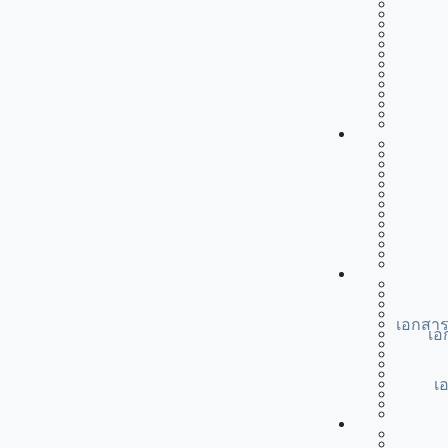
เอกสาร
เอ
เ