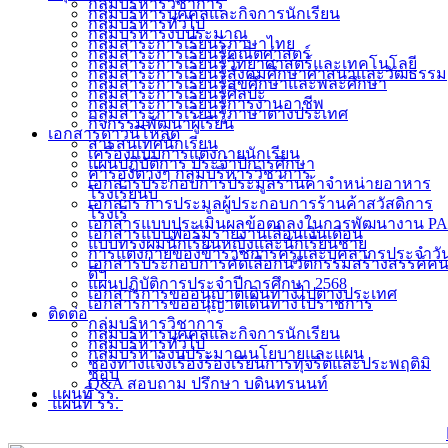
กลุ่มบริหารวิชาการ
กลุ่มบริหารบุคคลและกิจการนักเรียน
กลุ่มบริหารทั่วไป
กลุ่มบริหารงบประมาณ
กลุ่มสาระการเรียนรู้ภาษาไทย
กลุ่มสาระการเรียนรู้คณิตศาสตร์
กลุ่มสาระการเรียนรู้วิทยาศาสตร์และเทคโนโลยี
กลุ่มสาระการเรียนรู้สังคมศึกษาศาสนาและวัฒธรรม
กลุ่มสาระการเรียนรู้สุขศึกษาและพละศึกษา
กลุ่มสาระการเรียนรู้ศิลปะ
กลุ่มสาระการเรียนรู้การงานอาชีพ
กลุ่มสาระการเรียนรู้ภาษาต่างประเทศ
กิจกรรมพัฒนาผู้เรียน
เอกสารดาวน์โหลด
สารสนเทศนักเรียน
เครื่องแบบการแต่งกายนักเรียน
แผนปฏิบัติการ ประจำปีการศึกษา
คำรองต่างๆ กลุ่มบริหารวิชาการ
เอกสารประกอบการประมูลร้านค้าจำหน่ายอาหาร
โรงเรียนบ
เอกสาร การประมูลผู้ประกอบการร้านค้าสวัสดิการ
โรงเรี
เอกสารแบบประเมินผลข้อตกลงในการพัฒนางาน PA
เอกสารแบบฟอร์มรายงานเลื่อนเงินเดือน
แบบทรงผมนักเรียนหญิงและนักเรียนชาย
การแต่งกายของข้าราชการครูและบุคลากรประจำวั
เอกสารประกอบการคัดเลือกนวัตกรรมสร้างสรรค์ค
ดีฯ
แผนปฏิบัติการประจำปีการศึกษา 2568
เอกสารการขออนุญาตเดินทางไปต่างประเทศ
เอกสารการขออนุญาตเดินทางไปราชการ
ติดต่อ
กลุ่มบริหารวิชาการ
กลุ่มบริหารบุคคลและกิจการนักเรียน
กลุ่มบริหารทั่วไป
กลุ่มบริหารงบประมาณนโยบายและแผน
ช่องทางแจ้งเรื่องร้องเรียนการทุจริตและประพฤติมิ
ชอบ
Q&A สอบถาม ปรึกษา บดินทรนนท์
แผนที่ รร.
แผนที่ รร.