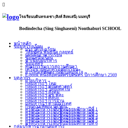
โรงเรียนบดินทรเดชา (สิงห์ สิงหเสนี) นนทบุรี
Bodindecha (Sing Singhaseni) Nonthaburi SCHOOL
หน้าหลัก
ข้อมูลโรงเรียน
ประวัติโรงเรียน
วิสัยทัศน์ พันธกิจ กลยุทธ์
แผนผังอาคารเรียน
ข้อมูลนักเรียน
ทำเนียบผู้บริหาร
ข้อมูลครู
คณะกรรมการสถานศึกษา
เครือข่ายผู้ปกครองนักเรียน
สารสนเทศผลงานที่ภาคภูมิใจ
E-book หนังสือคนดีศรีบดินทร ปีการศึกษา 2569
บุคลากร
ฝ่ายบริหาร
กลุ่มสาระฯ ไทย
กลุ่มสาระฯ คณิตศาสตร์
กลุ่มสาระฯ วิทย์เทคโน
กลุ่มสาระฯ สังคม
กลุ่มสาระฯ สุข พละ
กลุ่มสาระฯ ศิลปะ
กลุ่มสาระฯ การงาน
กลุ่มสาระฯ ต่างประเทศ
กิจกรรมพัฒนาผู้เรียน
ครูที่ปรึกษาระดับชั้นมัธยมศึกษาปีที่ 1
ครูที่ปรึกษาระดับชั้นมัธยมศึกษาปีที่ 2
ครูที่ปรึกษาระดับชั้นมัธยมศึกษาปีที่ 3
ครูที่ปรึกษาระดับชั้นมัธยมศึกษาปีที่ 4
ครูที่ปรึกษาระดับชั้นมัธยมศึกษาปีที่ 5
ครูที่ปรึกษาระดับชั้นมัธยมศึกษาปีที่ 6
กลุ่มบริหารงาน/กลุ่มสาระ