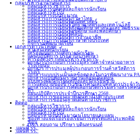
กลุ่มบริหารงาน/กลุ่มสาระ
กลุ่มบริหารวิชาการ
กลุ่มบริหารบุคคลและกิจการนักเรียน
กลุ่มบริหารทั่วไป
กลุ่มบริหารงบประมาณ
กลุ่มสาระการเรียนรู้ภาษาไทย
กลุ่มสาระการเรียนรู้คณิตศาสตร์
กลุ่มสาระการเรียนรู้วิทยาศาสตร์และเทคโนโลยี
กลุ่มสาระการเรียนรู้สังคมศึกษาศาสนาและวัฒธรรม
กลุ่มสาระการเรียนรู้สุขศึกษาและพละศึกษา
กลุ่มสาระการเรียนรู้ศิลปะ
กลุ่มสาระการเรียนรู้การงานอาชีพ
กลุ่มสาระการเรียนรู้ภาษาต่างประเทศ
กิจกรรมพัฒนาผู้เรียน
เอกสารดาวน์โหลด
สารสนเทศนักเรียน
เครื่องแบบการแต่งกายนักเรียน
แผนปฏิบัติการ ประจำปีการศึกษา
คำรองต่างๆ กลุ่มบริหารวิชาการ
เอกสารประกอบการประมูลร้านค้าจำหน่ายอาหาร
โรงเรียนบ
เอกสาร การประมูลผู้ประกอบการร้านค้าสวัสดิการ
โรงเรี
เอกสารแบบประเมินผลข้อตกลงในการพัฒนางาน PA
เอกสารแบบฟอร์มรายงานเลื่อนเงินเดือน
แบบทรงผมนักเรียนหญิงและนักเรียนชาย
การแต่งกายของข้าราชการครูและบุคลากรประจำวั
เอกสารประกอบการคัดเลือกนวัตกรรมสร้างสรรค์ค
ดีฯ
แผนปฏิบัติการประจำปีการศึกษา 2568
เอกสารการขออนุญาตเดินทางไปต่างประเทศ
เอกสารการขออนุญาตเดินทางไปราชการ
ติดต่อ
กลุ่มบริหารวิชาการ
กลุ่มบริหารบุคคลและกิจการนักเรียน
กลุ่มบริหารทั่วไป
กลุ่มบริหารงบประมาณนโยบายและแผน
ช่องทางแจ้งเรื่องร้องเรียนการทุจริตและประพฤติมิ
ชอบ
Q&A สอบถาม ปรึกษา บดินทรนนท์
แผนที่ รร.
แผนที่ รร.